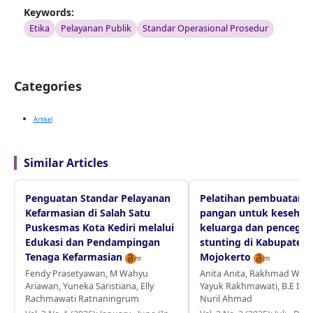
Keywords:
Etika
Pelayanan Publik
Standar Operasional Prosedur
Categories
Artikel
Similar Articles
Penguatan Standar Pelayanan
Pelatihan pembuatan o
Kefarmasian di Salah Satu
pangan untuk kesehat
Puskesmas Kota Kediri melalui
keluarga dan pencega
Edukasi dan Pendampingan
stunting di Kabupaten
Tenaga Kefarmasian
Mojokerto
Fendy Prasetyawan
,
M Wahyu
Anita Anita
,
Rakhmad Wahy
Ariawan
,
Yuneka Saristiana
,
Elly
Yayuk Rakhmawati
,
B.E Im
Rachmawati Ratnaningrum
Nuril Ahmad