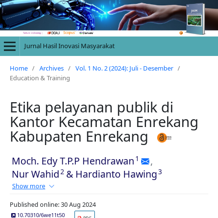
Jurnal Hasil Inovasi Masyarakat
Home
/
Archives
/
Vol. 1 No. 2 (2024): Juli - Desember
/
Education & Training
Etika pelayanan publik di
Kantor Kecamatan Enrekang
Kabupaten Enrekang
1
Moch. Edy T.P.P Hendrawan
,
2
3
Nur Wahid
&
Hardianto Hawing
Show more
Published online: 30 Aug 2024
10.70310/6we11t50